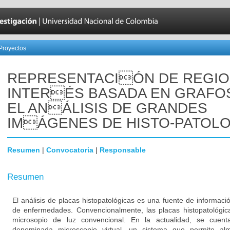
Proyectos
REPRESENTACIÓN DE REGIO
INTERÉS BASADA EN GRAFO
EL ANÁLISIS DE GRANDES
IMÁGENES DE HISTO-PATOL
Resumen
|
Convocatoria
|
Responsable
Resumen
El análisis de placas histopatológicas es una fuente de informaci
de enfermedades. Convencionalmente, las placas histopatológi
microsopio de luz convencional. En la actualidad, se cuen
denominada microscopio virtual, un sistema que permite alm