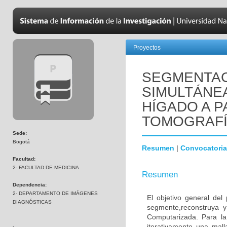
Proyectos
SEGMENTAC
SIMULTÁNE
HÍGADO A P
TOMOGRAFÍ
Sede:
Bogotá
Resumen
|
Convocatoria
Facultad:
2- FACULTAD DE MEDICINA
Resumen
Dependencia:
2- DEPARTAMENTO DE IMÁGENES
El objetivo general de
DIAGNÓSTICAS
segmente,reconstruya 
Computarizada. Para l
iterativamente una mall