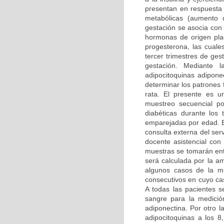
presentan en respuesta 
metabólicas (aumento d
gestación se asocia con 
hormonas de origen plac
progesterona, las cuale
tercer trimestres de gest
gestación. Mediante 
adipocitoquinas adiponec
determinar los patrones
rata. El presente es u
muestreo secuencial p
diabéticas durante los
emparejadas por edad. El
consulta externa del serv
docente asistencial con
muestras se tomarán ent
será calculada por la a
algunos casos de la m
consecutivos en cuyo ca
A todas las pacientes 
sangre para la medició
adiponectina. Por otro l
adipocitoquinas a los 8