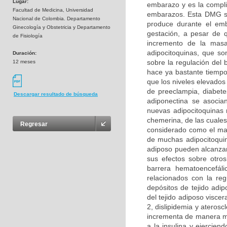
Lugar:
embarazo y es la compli
Facultad de Medicina, Universidad
embarazos. Esta DMG se 
Nacional de Colombia. Departamento
produce durante el emb
Ginecología y Obstetricia y Departamento
gestación, a pesar de q
de Fisiología
incremento de la masa
adipocitoquinas, que so
Duración:
sobre la regulación del
12 meses
hace ya bastante tiempo,
que los niveles elevados 
de preeclampia, diabete
Descargar resultado de búsqueda
adiponectina se asocia
nuevas adipocitoquinas r
chemerina, de las cuales
Regresar
considerado como el may
de muchas adipocitoquina
adiposo pueden alcanzar 
sus efectos sobre otros
barrera hematoencefál
relacionados con la re
depósitos de tejido adi
del tejido adiposo visce
2, dislipidemia y aterosc
incrementa de manera mu
a la insulina y ejercie