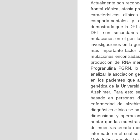
Actualmente son reconoc
frontal clásica, afasia
características clíni
comportamentales y co
demostrado que la DFT o
DFT son secundarios
mutaciones en el gen t
investigaciones en la g
más importante factor
mutaciones encontradas
producción de RNA mens
Progranulina PGRN, lo 
analizar la asociación 
en los pacientes que as
genética de la Univers
Alzehimer. Para esto se
basado en personas dia
enfermedad de alzehi
diagnóstico clínico se h
dimensional y operacion
anotar que las muestras
de muestras creado medi
informado en el cual se 
Metodológicamente, la d