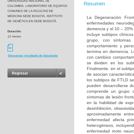
UNIVERSIDAD NACIONAL DE
Resumen
COLOMBIA. LABORATORIO DE EQUIPOS
COMUNES DE LA FACULTAD DE
MEDICINA SEDE BOGOTA, INSTITUTO
La Degeneración Fron
DE GENÉTICA EN SEDE BOGOTÀ.
enfermedades neurodeg
demencia y el 10 – 20% 
Duración:
incluye subtipos clínic
12 meses
grupo, con síntomas 
comportamiento y perso
termina en demencia. L
Descargar resultado de búsqueda
con cambios comportame
se dividen en los sub
Finalmente, en el subt
Regresar
de asocian característi
los subtipos de FTLD s
pueden desarrollarse d
comprende un grupo de
síntomas de lesión fron
en la habilidad de exp
desinhibición, obsesivid
aproximadamente entr
enfermedad afecta pri
heterogéneos, incluyend
enfermedad moto neurona