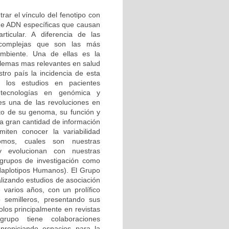
rar el vínculo del fenotipo con
 de ADN específicas que causan
ticular. A diferencia de las
complejas que son las más
ambiente. Una de ellas es la
lemas mas relevantes en salud
tro país la incidencia de esta
 los estudios en pacientes
tecnologías en genómica y
 es una de las revoluciones en
to de su genoma, su función y
La gran cantidad de información
iten conocer la variabilidad
omos, cuales son nuestras
y evolucionan con nuestras
 grupos de investigación como
aplotipos Humanos). El Grupo
lizando estudios de asociación
varios años, con un prolífico
 semilleros, presentando sus
olos principalmente en revistas
 grupo tiene colaboraciones
 propiciando espacios para la