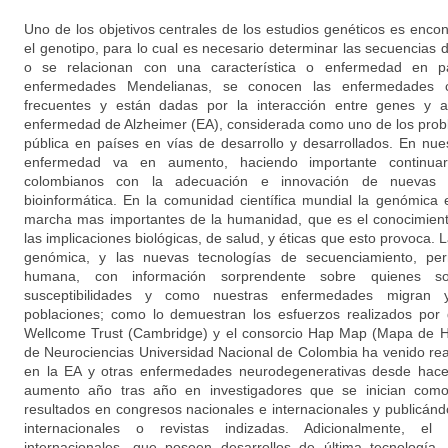
Uno de los objetivos centrales de los estudios genéticos es encont
el genotipo, para lo cual es necesario determinar las secuencias
o se relacionan con una característica o enfermedad en par
enfermedades Mendelianas, se conocen las enfermedades 
frecuentes y están dadas por la interacción entre genes y 
enfermedad de Alzheimer (EA), considerada como uno de los prob
pública en países en vías de desarrollo y desarrollados. En nues
enfermedad va en aumento, haciendo importante continuar
colombianos con la adecuación e innovación de nuevas 
bioinformática. En la comunidad científica mundial la genómica
marcha mas importantes de la humanidad, que es el conocimien
las implicaciones biológicas, de salud, y éticas que esto provoca. 
genómica, y las nuevas tecnologías de secuenciamiento, perm
humana, con información sorprendente sobre quienes s
susceptibilidades y como nuestras enfermedades migran 
poblaciones; como lo demuestran los esfuerzos realizados por
Wellcome Trust (Cambridge) y el consorcio Hap Map (Mapa de H
de Neurociencias Universidad Nacional de Colombia ha venido rea
en la EA y otras enfermedades neurodegenerativas desde hace 
aumento año tras año en investigadores que se inician como
resultados en congresos nacionales e internacionales y publicánd
internacionales o revistas indizadas. Adicionalmente, el
internacionales, que poseen desarrollos de última tecnología,