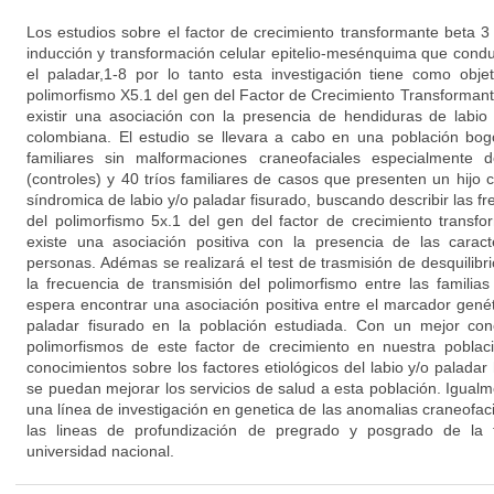
Los estudios sobre el factor de crecimiento transformante beta 3
inducción y transformación celular epitelio-mesénquima que conduc
el paladar,1-8 por lo tanto esta investigación tiene como objet
polimorfismo X5.1 del gen del Factor de Crecimiento Transformant
existir una asociación con la presencia de hendiduras de labio
colombiana. El estudio se llevara a cabo en una población bo
familiares sin malformaciones craneofaciales especialmente d
(controles) y 40 tríos familiares de casos que presenten un hijo
síndromica de labio y/o paladar fisurado, buscando describir las fr
del polimorfismo 5x.1 del gen del factor de crecimiento transf
existe una asociación positiva con la presencia de las caracte
personas. Adémas se realizará el test de trasmisión de desquilib
la frecuencia de transmisión del polimorfismo entre las familias
espera encontrar una asociación positiva entre el marcador genét
paladar fisurado en la población estudiada. Con un mejor con
polimorfismos de este factor de crecimiento en nuestra pobla
conocimientos sobre los factores etiológicos del labio y/o paladar
se puedan mejorar los servicios de salud a esta población. Igual
una línea de investigación en genetica de las anomalias craneofac
las lineas de profundización de pregrado y posgrado de la 
universidad nacional.