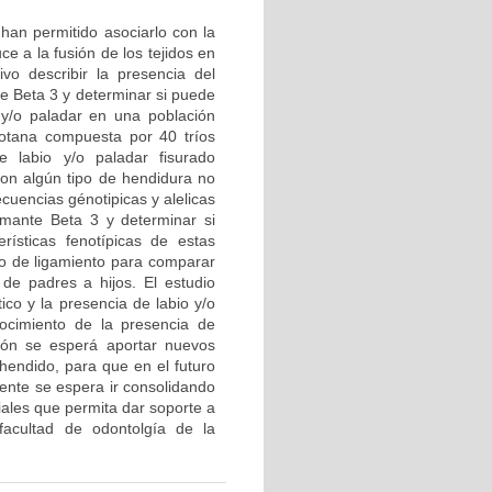
 han permitido asociarlo con la
e a la fusión de los tejidos en
ivo describir la presencia del
e Beta 3 y determinar si puede
 y/o paladar en una población
gotana compuesta por 40 tríos
e labio y/o paladar fisurado
 con algún tipo de hendidura no
ecuencias génotipicas y alelicas
ormante Beta 3 y determinar si
rísticas fenotípicas de estas
rio de ligamiento para comparar
 de padres a hijos. El estudio
ico y la presencia de labio y/o
ocimiento de la presencia de
ción se esperá aportar nuevos
 hendido, para que en el futuro
mente se espera ir consolidando
iales que permita dar soporte a
facultad de odontolgía de la