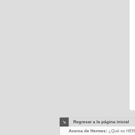
Regresar a la página inicial
Acerca de Hermes:
¿Qué es HE