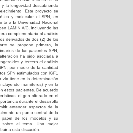
a y la longevidad descubriendo
ejecimiento. Este proyecto se
ético y molecular el SPN, en
iente a la Universidad Nacional
 gen LAMIN A/C, incluyendo las
era complementaria al análisis
tos derivados de dos (2) de los
arte se propone primero, la
primarios de los pacientes SPN;
alteración ha sido asociada a
ogeroides y tercero el análisis
 SPN, por medio de la cantidad
lastos SPN estimulados con IGF1
a vía tiene en la determinación
(incluyendo mamíferos) y en la
 en estos pacientes. De acuerdo
ísticas, el gen alterado en el
portancia durante el desarrollo
mitir entender aspectos de la
almente un punto central de la
al papel de los modelos y su
es sobre el tema. Una mejor
buir a esta discusión.