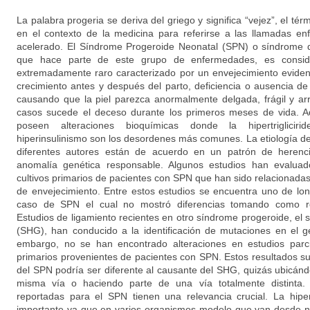
La palabra progeria se deriva del griego y significa “vejez”, el té
en el contexto de la medicina para referirse a las llamadas e
acelerado. El Síndrome Progeroide Neonatal (SPN) o síndrome
que hace parte de este grupo de enfermedades, es consid
extremadamente raro caracterizado por un envejecimiento evident
crecimiento antes y después del parto, deficiencia o ausencia d
causando que la piel parezca anormalmente delgada, frágil y ar
casos sucede el deceso durante los primeros meses de vida. Ad
poseen alteraciones bioquímicas donde la hipertriglicirid
hiperinsulinismo son los desordenes más comunes. La etiología 
diferentes autores están de acuerdo en un patrón de herenc
anomalía genética responsable. Algunos estudios han evaluado
cultivos primarios de pacientes con SPN que han sido relacionada
de envejecimiento. Entre estos estudios se encuentra uno de lon
caso de SPN el cual no mostró diferencias tomando como ref
Estudios de ligamiento recientes en otro síndrome progeroide, el
(SHG), han conducido a la identificación de mutaciones en el
embargo, no se han encontrado alteraciones en estudios parci
primarios provenientes de pacientes con SPN. Estos resultados s
del SPN podría ser diferente al causante del SHG, quizás ubicánd
misma vía o haciendo parte de una vía totalmente distinta. 
reportadas para el SPN tienen una relevancia crucial. La hipe
importante ya que en varios organismos modelo que van desde 