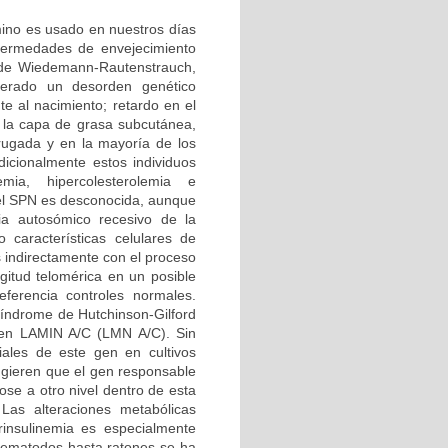
rmino es usado en nuestros días
nfermedades de envejecimiento
 de Wiedemann-Rautenstrauch,
erado un desorden genético
e al nacimiento; retardo en el
e la capa de grasa subcutánea,
rugada y en la mayoría de los
icionalmente estos individuos
emia, hipercolesterolemia e
del SPN es desconocida, aunque
ia autosómico recesivo de la
 características celulares de
s indirectamente con el proceso
gitud telomérica en un posible
erencia controles normales.
 síndrome de Hutchinson-Gilford
 gen LAMIN A/C (LMN A/C). Sin
ales de este gen en cultivos
ugieren que el gen responsable
ose a otro nivel dentro de esta
Las alteraciones metabólicas
rinsulinemia es especialmente
nematodos hasta ratones se ha