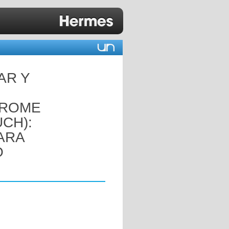
AR Y
DROME
CH):
ARA
O