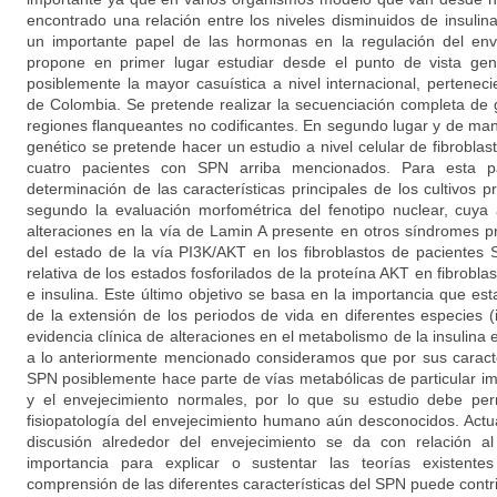
encontrado una relación entre los niveles disminuidos de insulin
un importante papel de las hormonas en la regulación del env
propone en primer lugar estudiar desde el punto de vista gen
posiblemente la mayor casuística a nivel internacional, pertenec
de Colombia. Se pretende realizar la secuenciación completa de
regiones flanqueantes no codificantes. En segundo lugar y de man
genético se pretende hacer un estudio a nivel celular de fibroblas
cuatro pacientes con SPN arriba mencionados. Para esta p
determinación de las características principales de los cultivos 
segundo la evaluación morfométrica del fenotipo nuclear, cuya 
alteraciones en la vía de Lamin A presente en otros síndromes pr
del estado de la vía PI3K/AKT en los fibroblastos de pacientes
relativa de los estados fosforilados de la proteína AKT en fibrob
e insulina. Este último objetivo se basa en la importancia que est
de la extensión de los periodos de vida en diferentes especies 
evidencia clínica de alteraciones en el metabolismo de la insulina
a lo anteriormente mencionado consideramos que por sus caracter
SPN posiblemente hace parte de vías metabólicas de particular im
y el envejecimiento normales, por lo que su estudio debe per
fisiopatología del envejecimiento humano aún desconocidos. Actu
discusión alrededor del envejecimiento se da con relación 
importancia para explicar o sustentar las teorías existent
comprensión de las diferentes características del SPN puede contri