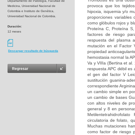
Trombosis es una obstru
Departamento de Patología, Facultad de
provoca que los tejidos
Medicina, Universidad Nacional de
hipoxia, isquemia y/o m
Colombia e Instituto de Genética,
Universidad Nacional de Colombia.
proporciones variables
como glóbulos rojos y bl
Duración:
Proteína C, Proteína S
12 meses
factores de riesgo par
respuesta del plasma a
mutación en el Factor 
propiedad anticoagulante
Descargar resultado de búsqueda
hemostasia normal la APC
Va y VIIIa (Bertina et al
respuesta APC débil es 
Regresar
el gen del factor V Le
sustitución guanina-ad
correspondiente Arginina
un cambio simple en pos
un cambio de bases Guan
con altos niveles de pr
general y 8 en persona
Metilentetrahidrofolat
circulatoria de folato,
Muchas mutaciones han 
como factor de riesgo p