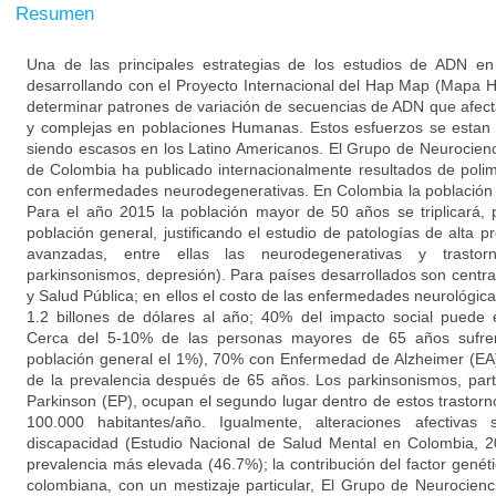
Resumen
Una de las principales estrategias de los estudios de ADN e
desarrollando con el Proyecto Internacional del Hap Map (Mapa 
determinar patrones de variación de secuencias de ADN que afe
y complejas en poblaciones Humanas. Estos esfuerzos se estan r
siendo escasos en los Latino Americanos. El Grupo de Neurocienc
de Colombia ha publicado internacionalmente resultados de poli
con enfermedades neurodegenerativas. En Colombia la población
Para el año 2015 la población mayor de 50 años se triplicará,
población general, justificando el estudio de patologías de alta
avanzadas, entre ellas las neurodegenerativas y trastor
parkinsonismos, depresión). Para países desarrollados son centra
y Salud Pública; en ellos el costo de las enfermedades neurológica
1.2 billones de dólares al año; 40% del impacto social puede
Cerca del 5-10% de las personas mayores de 65 años sufren 
población general el 1%), 70% con Enfermedad de Alzheimer (EA)
de la prevalencia después de 65 años. Los parkinsonismos, par
Parkinson (EP), ocupan el segundo lugar dentro de estos trastorn
100.000 habitantes/año. Igualmente, alteraciones afectivas
discapacidad (Estudio Nacional de Salud Mental en Colombia, 2
prevalencia más elevada (46.7%); la contribución del factor genét
colombiana, con un mestizaje particular, El Grupo de Neurocienc