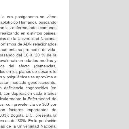
n la era postgenoma se viene
Haplotípico Humano), buscando
ctan las enfermedades comunes
ealizando en distintos paises,
ias de la Universidad Nacional
morfismos de ADN relacionados
 aumenta su promedio de vida.
 pasando del 10 al 20 % de la
 prevalencia en edades medias y
nos del afecto (demencias,
les en los planes de desarrollo
s y psiquiátricas se aproxima a
 estar mediado genéticamente.
deficiencia cognoscitiva (en
, con duplicación cada 5 años
ticularmente la Enfermedad de
os, con prevalencia de 300 por
 son factores importantes de
003); Bogotá D.C. presenta la
ico es del 30%. En la población
ias de la Universidad Nacional