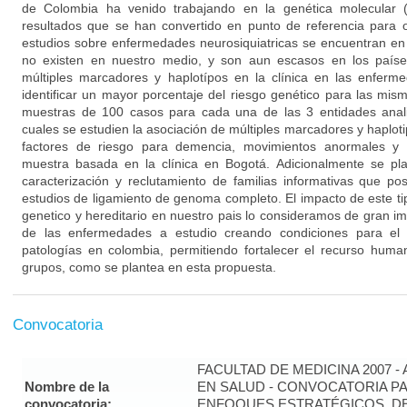
de Colombia ha venido trabajando en la genética molecular (
resultados que se han convertido en punto de referencia para o
estudios sobre enfermedades neurosiquiatricas se encuentran en 
no existen en nuestro medio, y son aun escasos en los países
múltiples marcadores y haplotípos en la clínica en las enferm
identificar un mayor porcentaje del riesgo genético para las mis
muestras de 100 casos para cada una de las 3 entidades anali
cuales se estudien la asociación de múltiples marcadores y haplo
factores de riesgo para demencia, movimientos anormales y 
muestra basada en la clínica en Bogotá. Adicionalmente se pl
caracterización y reclutamiento de familias informativas que posi
estudios de ligamiento de genoma completo. El impacto de este t
genetico y hereditario en nuestro pais lo consideramos de gran im
de las enfermedades a estudio creando condiciones para el 
patologías en colombia, permitiendo fortalecer el recurso human
grupos, como se plantea en esta propuesta.
Convocatoria
FACULTAD DE MEDICINA 2007 -
Nombre de la
EN SALUD - CONVOCATORIA PA
convocatoria:
ENFOQUES ESTRATÉGICOS, DE