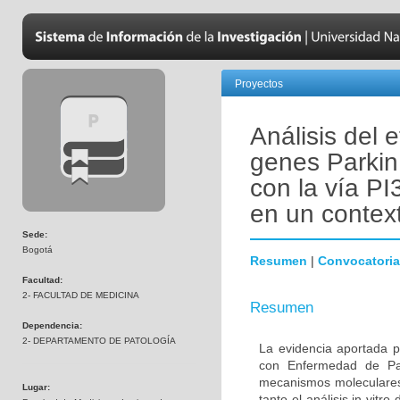
Proyectos
Análisis del 
genes Parkin
con la vía PI
en un contex
Sede:
Bogotá
Resumen
|
Convocatoria
Facultad:
2- FACULTAD DE MEDICINA
Resumen
Dependencia:
2- DEPARTAMENTO DE PATOLOGÍA
La evidencia aportada p
con Enfermedad de Par
mecanismos moleculares 
Lugar:
tanto el análisis in vitr