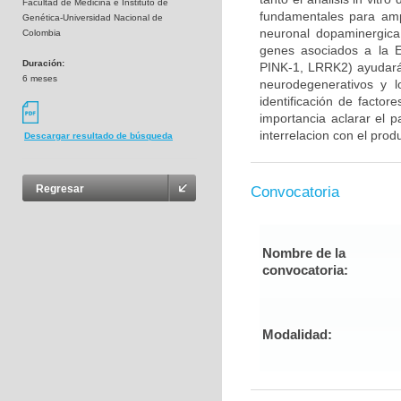
Facultad de Medicina e Instituto de
fundamentales para ampl
Genética-Universidad Nacional de
neuronal dopaminergica 
Colombia
genes asociados a la E
Duración:
PINK-1, LRRK2) ayudará
6 meses
neurodegenerativos y l
identificación de factor
importancia aclarar el p
interrelacion con el prod
Descargar resultado de búsqueda
Regresar
Convocatoria
Nombre de la
convocatoria:
Modalidad: