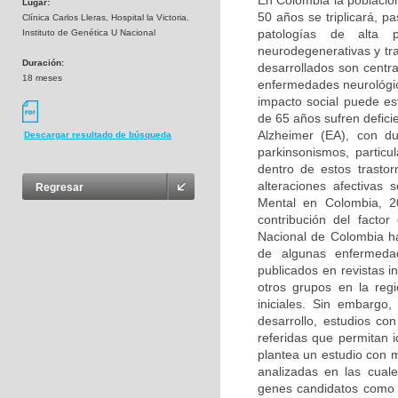
En Colombia la població
Lugar:
50 años se triplicará, p
Clínica Carlos Lleras, Hospital la Victoria.
patologías de alta 
Instituto de Genética U Nacional
neurodegenerativas y tr
Duración:
desarrollados son centra
18 meses
enfermedades neurológica
impacto social puede e
de 65 años sufren defic
Alzheimer (EA), con d
Descargar resultado de búsqueda
parkinsonismos, partic
dentro de estos trasto
alteraciones afectivas
Regresar
Mental en Colombia, 2
contribución del facto
Nacional de Colombia ha
de algunas enfermedad
publicados en revistas i
otros grupos en la reg
iniciales. Sin embargo
desarrollo, estudios co
referidas que permitan 
plantea un estudio con 
analizadas en las cual
genes candidatos como 