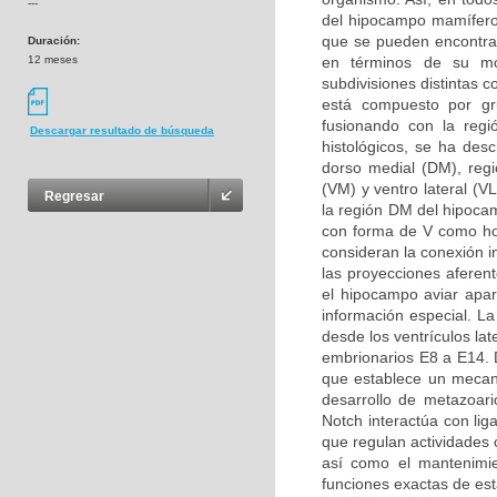
---
del hipocampo mamífero
que se pueden encontrar
Duración:
12 meses
en términos de su mor
subdivisiones distintas 
está compuesto por g
fusionando con la regi
Descargar resultado de búsqueda
histológicos, se ha desc
dorso medial (DM), regió
(VM) y ventro lateral (V
Regresar
la región DM del hipoca
con forma de V como ho
consideran la conexión i
las proyecciones aferen
el hipocampo aviar apa
información especial. L
desde los ventrículos la
embrionarios E8 a E14. D
que establece un mecani
desarrollo de metazoari
Notch interactúa con li
que regulan actividades c
así como el mantenimie
funciones exactas de est