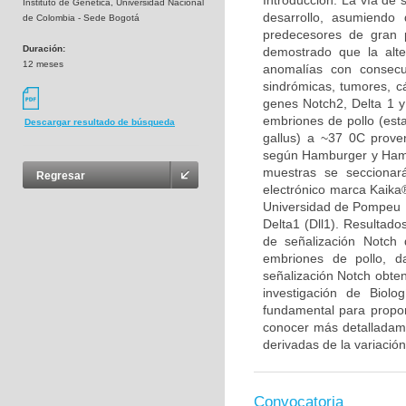
Introducción: La vía de 
Instituto de Genética, Universidad Nacional
desarrollo, asumiendo 
de Colombia - Sede Bogotá
predecesores de gran p
Duración:
demostrado que la alt
12 meses
anomalías con consecu
sindrómicas, tumores, cá
genes Notch2, Delta 1 y
embriones de pollo (est
Descargar resultado de búsqueda
gallus) a ~37 0C proven
según Hamburger y Hamil
muestras se seccionar
Regresar
electrónico marca Kaika®
Universidad de Pompeu F
Delta1 (Dll1). Resultado
de señalización Notch 
embriones de pollo, d
señalización Notch obten
investigación de Biolo
fundamental para propon
conocer más detalladamen
derivadas de la variación
Convocatoria