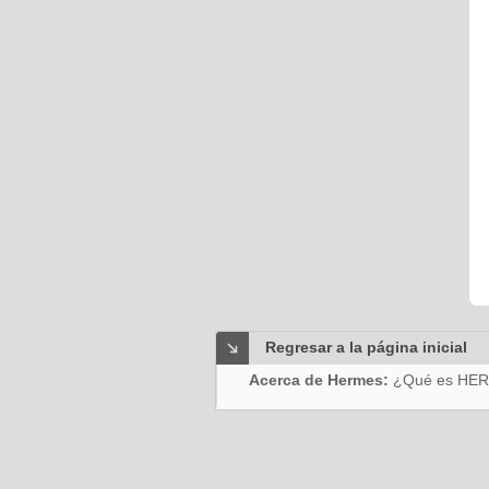
Regresar a la página inicial
Acerca de Hermes:
¿Qué es HE