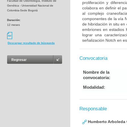
Facultad de Odontología, Instituto de
proliferación y diferen
Genética - Universidad Nacional de
colabora en definir el p
Colombia-Sede Bogotá
al complejo craneofaci
componentes de la vía N
Duración:
de hibridación in situ e
12 meses
embriones en estadios 
lograr una caracteriza
señalización Notch en es
Descargar resultado de búsqueda
Convocatoria
Regresar
Nombre de la
convocatoria:
Modalidad:
Responsable
Humberto Arboleda