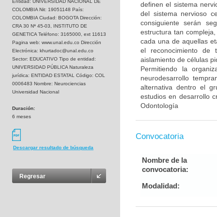
Entidad: UNIVERSIDAD NACIONAL DE
definen el sistema nervi
COLOMBIA Nit: 19051148 País:
del sistema nervioso c
COLOMBIA Ciudad: BOGOTA Dirección:
consiguiente serán se
CRA 30 Nª 45-03, INSTITUTO DE
estructura tan compleja,
GENETICA Teléfono: 3165000, ext 11613
cada una de aquellas et
Pagina web: www.unal.edu.co Dirección
el reconocimiento de t
Electrónica: khurtadoc@unal.edu.co
aislamiento de células p
Sector: EDUCATIVO Tipo de entidad:
UNIVERSIDAD PÚBLICA Naturaleza
Permitiendo la organi
jurídica: ENTIDAD ESTATAL Código: COL
neurodesarrollo tempran
0006483 Nombre: Neurociencias
alternativa dentro el 
Universidad Nacional
estudios en desarrollo c
Odontología
Duración:
6 meses
Convocatoria
Descargar resultado de búsqueda
Nombre de la
convocatoria:
Regresar
Modalidad: