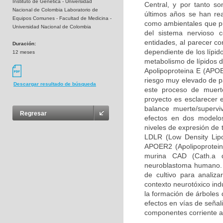
Instituto de Genética - Universidad
Central, y por tanto so
Nacional de Colombia Laboratorio de
últimos años se han rea
Equipos Comunes - Facultad de Medicina -
como ambientales que pue
Universidad Nacional de Colombia
del sistema nervioso 
entidades, al parecer c
Duración:
dependiente de los lípid
12 meses
metabolismo de lípidos d
Apolipoproteina E (APOE
riesgo muy elevado de pa
Descargar resultado de búsqueda
este proceso de muerte
proyecto es esclarecer 
balance muerte/supervi
Regresar
efectos en dos modelos
niveles de expresión de 
LDLR (Low Density Lipo
APOER2 (Apolipoprotein 
murina CAD (Cath.a d
neuroblastoma humano. 
de cultivo para analiz
contexto neurotóxico ind
la formación de árboles 
efectos en vías de señal
componentes corriente a