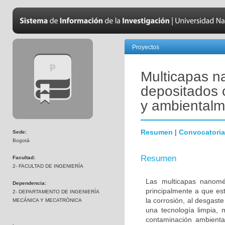
Proyectos
Multicapas n
depositados 
y ambientalm
Resumen
|
Convocatoria
Sede:
Bogotá
Resumen
Facultad:
2- FACULTAD DE INGENIERÍA
Las multicapas nanomét
Dependencia:
principalmente a que es
2- DEPARTAMENTO DE INGENIERÍA
la corrosión, al desgaste
MECÁNICA Y MECATRÓNICA
una tecnología limpia,
contaminación ambienta