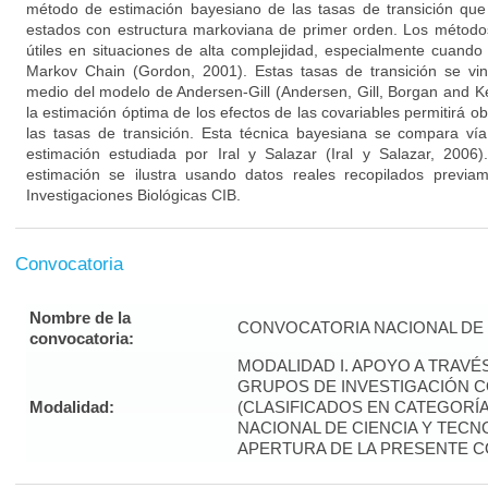
método de estimación bayesiano de las tasas de transición qu
estados con estructura markoviana de primer orden. Los métod
útiles en situaciones de alta complejidad, especialmente cuand
Markov Chain (Gordon, 2001). Estas tasas de transición se vin
medio del modelo de Andersen-Gill (Andersen, Gill, Borgan and K
la estimación óptima de los efectos de las covariables permitirá 
las tasas de transición. Esta técnica bayesiana se compara vía
estimación estudiada por Iral y Salazar (Iral y Salazar, 2006)
estimación se ilustra usando datos reales recopilados previa
Investigaciones Biológicas CIB.
Convocatoria
Nombre de la
CONVOCATORIA NACIONAL DE 
convocatoria:
MODALIDAD I. APOYO A TRAVÉ
GRUPOS DE INVESTIGACIÓN 
Modalidad:
(CLASIFICADOS EN CATEGORÍA “
NACIONAL DE CIENCIA Y TECNO
APERTURA DE LA PRESENTE 