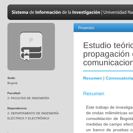
Proyectos
Estudio teóri
propagación 
comunicacio
Resumen
|
Convocatoria
Sede:
Bogotá
Resumen
Facultad:
2- FACULTAD DE INGENIERÍA
Este trabajo de investig
Dependencia:
de ondas milimétricas so
2- DEPARTAMENTO DE INGENIERÍA
consolidación de Bogot
ELÉCTRICA Y ELECTRÓNICA
medidas de campo efectu
un banco de pruebas co