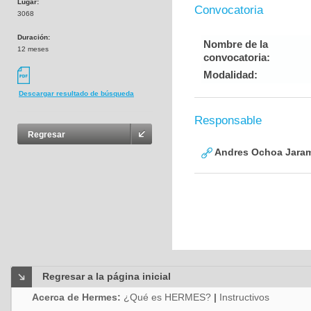
Lugar:
Convocatoria
3068
Duración:
Nombre de la
12 meses
convocatoria:
Modalidad:
Descargar resultado de búsqueda
Responsable
Regresar
Andres Ochoa Jaram
Regresar a la página inicial
Acerca de Hermes:
¿Qué es HERMES?
|
Instructivos