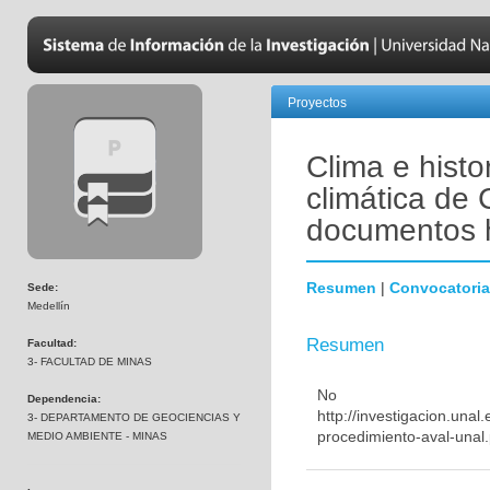
Proyectos
Clima e histo
climática de 
documentos h
Resumen
|
Convocatoria
Sede:
Medellín
Resumen
Facultad:
3- FACULTAD DE MINAS
No
Dependencia:
http://investigacion.una
3- DEPARTAMENTO DE GEOCIENCIAS Y
procedimiento-aval-unal.
MEDIO AMBIENTE - MINAS