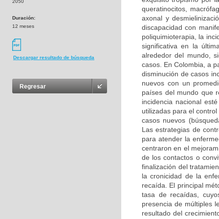
2050
queratinocitos, macrófag
axonal y desmielinizaci
Duración:
12 meses
discapacidad con manifes
poliquimioterapia, la in
significativa en la úl
alrededor del mundo, s
Descargar resultado de búsqueda
casos. En Colombia, a par
disminución de casos in
nuevos con un promedi
Regresar
países del mundo que r
incidencia nacional est
utilizadas para el contr
casos nuevos (búsqueda
Las estrategias de contr
para atender la enferme
centraron en el mejoramie
de los contactos o conv
finalización del tratami
la cronicidad de la enf
recaída. El principal mét
tasa de recaídas, cuyos
presencia de múltiples l
resultado del crecimiento