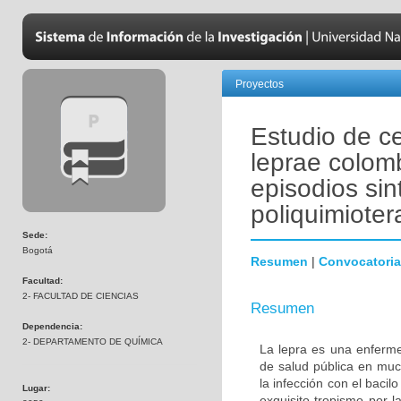
Proyectos
Estudio de c
leprae colom
episodios sin
poliquimioter
Sede:
Bogotá
Resumen
|
Convocatoria
Facultad:
2- FACULTAD DE CIENCIAS
Resumen
Dependencia:
2- DEPARTAMENTO DE QUÍMICA
La lepra es una enferme
de salud pública en mu
la infección con el baci
Lugar:
exquisito tropismo por l