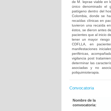
de M. leprae viable en l
único denominado el gl
patógeno dentro del ho
Colombia, donde se han
recaídas clínicas en pa
tuvieron una recaída en
éstos, se dieron antes d
pacientes que al inicio 
tener un mayor riesgo 
CDFLLA, en paciente
manifestaciones inicial
periféricas, acompañad
vigilancia post tratami
determinar las caracter
asociadas y no asocia
poliquimioterapia.
Convocatoria
Nombre de la
convocatoria: