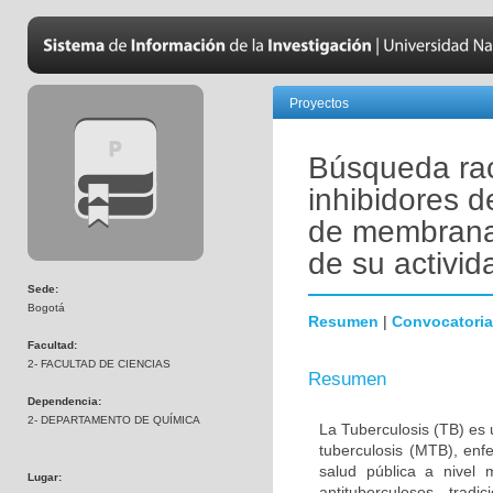
Proyectos
Búsqueda ra
inhibidores d
de membrana 
de su activid
Sede:
Bogotá
Resumen
|
Convocatoria
Facultad:
2- FACULTAD DE CIENCIAS
Resumen
Dependencia:
2- DEPARTAMENTO DE QUÍMICA
La Tuberculosis (TB) es
tuberculosis (MTB), en
salud pública a nivel
Lugar:
antituberculosos trad