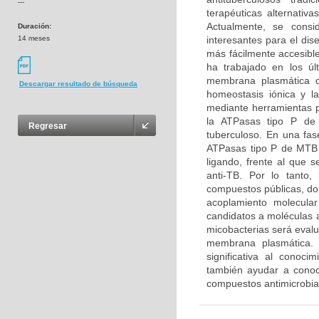
---
terapéuticas alternativ
Actualmente, se cons
Duración:
14 meses
interesantes para el dis
más fácilmente accesibl
ha trabajado en los úl
membrana plasmática d
Descargar resultado de búsqueda
homeostasis iónica y la
mediante herramientas p
la ATPasas tipo P de 
Regresar
tuberculoso. En una fas
ATPasas tipo P de MTB y
ligando, frente al que 
anti-TB. Por lo tanto,
compuestos públicas, don
acoplamiento molecular
candidatos a moléculas a
micobacterias será evalua
membrana plasmática. 
significativa al conoc
también ayudar a conoc
compuestos antimicrobia