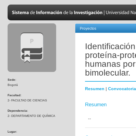
Proyectos
Identificació
proteína-pro
humanas por
bimolecular.
Sede:
Bogotá
Resumen
|
Convocatoria
Facultad:
2- FACULTAD DE CIENCIAS
Resumen
Dependencia:
2- DEPARTAMENTO DE QUÍMICA
--
Lugar: