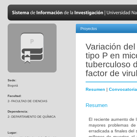
Proyectos
Variación de
tipo P en mic
tuberculoso 
factor de vir
Sede:
Bogotá
Resumen
|
Convocatoria
Facultad:
2- FACULTAD DE CIENCIAS
Resumen
Dependencia:
2- DEPARTAMENTO DE QUÍMICA
El reciente aumento de l
mayores problemas de 
erradicada a finales del
Lugar:
millones de muertes al 