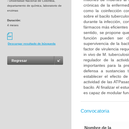
- Universidad Nacional de Colombia,
crónicas de la enfermed
departamento de química, laboratorio de
como la coinfección co
enzimas
sobre el bacilo tubercul
Duración:
durante la infección, co
4 meses
fármacos más eficientes 
sentido, se propone qu
función pueden ser c
supervivencia de la bac
Descargar resultado de búsqueda
factor de virulencia req
in vivo de M. tuberculos
regulador de la activ
Regresar
importantes para la pre
defensa a sustancias t
establecer el efecto d
actividad de las ATPasas
bacilo. Al finalizar el es
es capaz de modular func
Convocatoria
Nombre de la