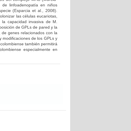
 de linfoadenopatía en niños
cie (Esparcia et al., 2008).
lonizar las células eucariotas,
r la capacidad invasiva de M.
mposición de GPLs de pared y la
a de genes relacionados con la
 y modificaciones de los GPLs y
. colombiense también permitirá
colombiense especialmente en