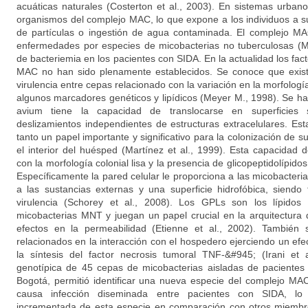
acuáticas naturales (Costerton et al., 2003). En sistemas urba
organismos del complejo MAC, lo que expone a los individuos a s
de partículas o ingestión de agua contaminada. El complejo 
enfermedades por especies de micobacterias no tuberculosas (MN
de bacteriemia en los pacientes con SIDA. En la actualidad los fact
MAC no han sido plenamente establecidos. Se conoce que exist
virulencia entre cepas relacionado con la variación en la morfología 
algunos marcadores genéticos y lipídicos (Meyer M., 1998). Se 
avium tiene la capacidad de translocarse en superficies
deslizamientos independientes de estructuras extracelulares. Est
tanto un papel importante y significativo para la colonización de s
el interior del huésped (Martínez et al., 1999). Esta capacidad 
con la morfología colonial lisa y la presencia de glicopeptidolípidos
Específicamente la pared celular le proporciona a las micobacter
a las sustancias externas y una superficie hidrofóbica, siendo
virulencia (Schorey et al., 2008). Los GPLs son los lípido
micobacterias MNT y juegan un papel crucial en la arquitectura d
efectos en la permeabilidad (Etienne et al., 2002). Tambié
relacionados en la interacción con el hospedero ejerciendo un efe
la síntesis del factor necrosis tumoral TNF-&#945; (Irani et a
genotípica de 45 cepas de micobacterias aisladas de pacientes 
Bogotá, permitió identificar una nueva especie del complejo M
causa infección diseminada entre pacientes con SIDA, lo 
incrementada de esta especie en comparación con otros miembr