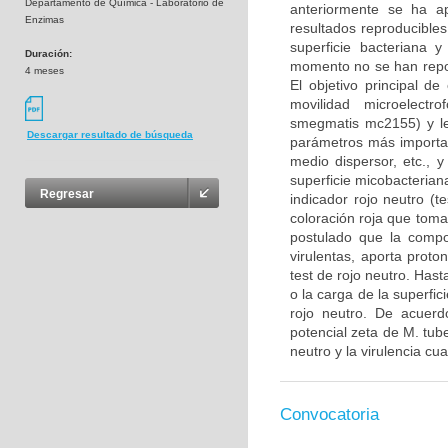
Departamento de Química - Laboratorio de
anteriormente se ha a
Enzimas
resultados reproducibles
superficie bacteriana 
Duración:
momento no se han repor
4 meses
El objetivo principal de
movilidad microelectr
smegmatis mc2155) y le
Descargar resultado de búsqueda
parámetros más important
medio dispersor, etc., y
superficie micobacteriana
Regresar
indicador rojo neutro (te
coloración roja que toma
postulado que la compos
virulentas, aporta proto
test de rojo neutro. Hast
o la carga de la superfic
rojo neutro. De acuerdo
potencial zeta de M. tube
neutro y la virulencia cua
Convocatoria