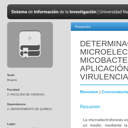
Proyectos
DETERMINAC
MICROELEC
MICOBACTER
APLICACIÓ
VIRULENCI
Sede:
Bogotá
Facultad:
Resumen
|
Convocatoria
2- FACULTAD DE CIENCIAS
Dependencia:
Resumen
2- DEPARTAMENTO DE QUÍMICA
La microelectroforesis e
Lugar:
un medio, mediante la