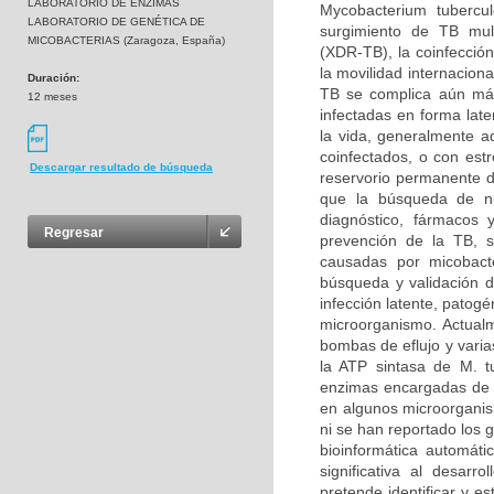
LABORATORIO DE ENZIMAS
Mycobacterium tubercu
LABORATORIO DE GENÉTICA DE
surgimiento de TB mult
MICOBACTERIAS (Zaragoza, España)
(XDR-TB), la coinfecció
la movilidad internacion
Duración:
TB se complica aún más
12 meses
infectadas en forma lat
la vida, generalmente a
coinfectados, o con est
Descargar resultado de búsqueda
reservorio permanente de
que la búsqueda de nu
diagnóstico, fármacos 
Regresar
prevención de la TB, s
causadas por micobacte
búsqueda y validación d
infección latente, patogé
microorganismo. Actualm
bombas de eflujo y vari
la ATP sintasa de M. t
enzimas encargadas de l
en algunos microorganis
ni se han reportado los 
bioinformática automát
significativa al desar
pretende identificar y e