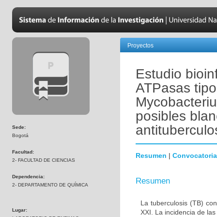
Proyectos
Estudio bioin
ATPasas tipo
Mycobacteriu
posibles bla
antitubercul
Sede:
Bogotá
Facultad:
Resumen
|
Convocatoria
2- FACULTAD DE CIENCIAS
Dependencia:
Resumen
2- DEPARTAMENTO DE QUÍMICA
La tuberculosis (TB) co
Lugar:
XXI. La incidencia de la