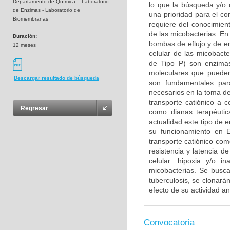
Departamento de Química: - Laboratorio
lo que la búsqueda y/o 
de Enzimas - Laboratorio de
una prioridad para el co
Biomembranas
requiere del conocimien
de las micobacterias. En
Duración:
bombas de eflujo y de e
12 meses
celular de las micobact
de Tipo P) son enzima
moleculares que pueden 
Descargar resultado de búsqueda
son fundamentales para
necesarios en la toma d
transporte catiónico a 
Regresar
como dianas terapéutic
actualidad este tipo de 
su funcionamiento en E
transporte catiónico com
resistencia y latencia d
celular: hipoxia y/o 
micobacterias. Se busc
tuberculosis, se clonar
efecto de su actividad a
Convocatoria