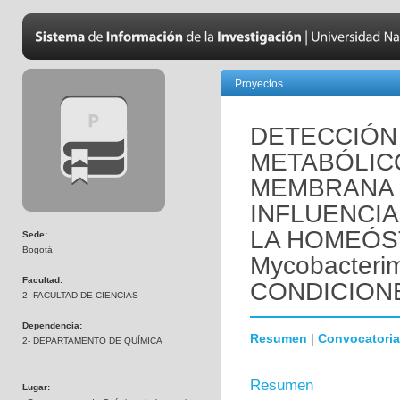
Proyectos
DETECCIÓN
METABÓLICO
MEMBRANA 
INFLUENCIA
LA HOMEÓST
Sede:
Bogotá
Mycobacter
Facultad:
CONDICION
2- FACULTAD DE CIENCIAS
Dependencia:
Resumen
|
Convocatoria
2- DEPARTAMENTO DE QUÍMICA
Resumen
Lugar: