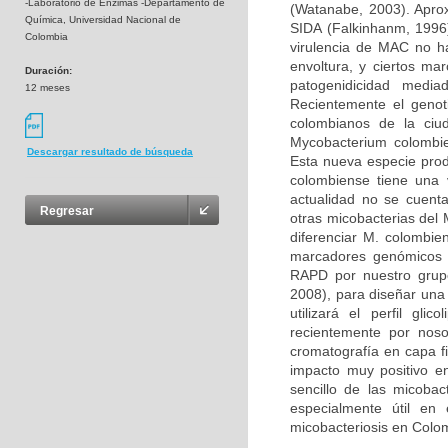
-Laboratorio de Enzimas -Departamento de
(Watanabe, 2003). Apro
Química, Universidad Nacional de
SIDA (Falkinhanm, 1996
Colombia
virulencia de MAC no ha
envoltura, y ciertos mar
Duración:
patogenidicidad medi
12 meses
Recientemente el genot
colombianos de la ciud
Mycobacterium colombie
Descargar resultado de búsqueda
Esta nueva especie pro
colombiense tiene una 
actualidad no se cuent
Regresar
otras micobacterias del
diferenciar M. colombie
marcadores genómicos d
RAPD por nuestro grupo
2008), para diseñar una
utilizará el perfil gli
recientemente por noso
cromatografía en capa fi
impacto muy positivo en 
sencillo de las micobac
especialmente útil en
micobacteriosis en Colo