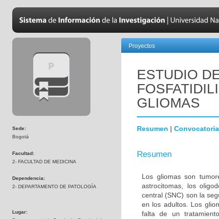
Proyectos
ESTUDIO DE
FOSFATIDIL
GLIOMAS
Resumen
|
Convocatoria
Sede:
Bogotá
Resumen
Facultad:
2- FACULTAD DE MEDICINA
Los gliomas son tumore
Dependencia:
astrocitomas, los olig
2- DEPARTAMENTO DE PATOLOGÍA
central (SNC) son la s
en los adultos. Los gli
Lugar:
falta de un tratamien