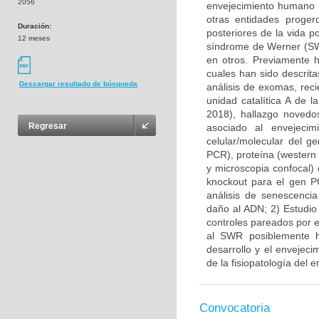
2056
envejecimiento humano 
otras entidades proger
Duración:
posteriores de la vida p
12 meses
síndrome de Werner (SW
en otros. Previamente 
cuales han sido descrit
Descargar resultado de búsqueda
análisis de exomas, rec
unidad catalítica A de 
2018), hallazgo novedo
Regresar
asociado al envejecim
celular/molecular del 
PCR), proteína (western 
y microscopia confocal)
knockout para el gen P
análisis de senescencia 
daño al ADN; 2) Estudio 
controles pareados por 
al SWR posiblemente ha
desarrollo y el envejec
de la fisiopatología del
Convocatoria