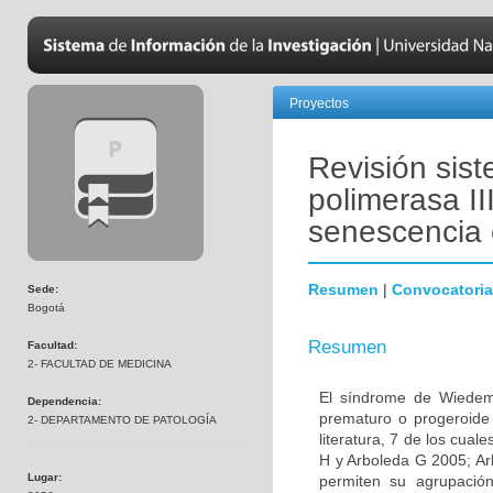
Proyectos
Revisión sis
polimerasa I
senescencia 
Resumen
|
Convocatoria
Sede:
Bogotá
Resumen
Facultad:
2- FACULTAD DE MEDICINA
El síndrome de Wiedem
Dependencia:
prematuro o progeroide 
2- DEPARTAMENTO DE PATOLOGÍA
literatura, 7 de los cual
H y Arboleda G 2005; Arb
Lugar:
permiten su agrupación