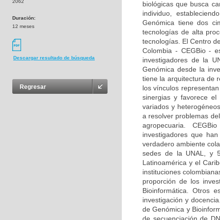
2062
biológicas que busca car
individuo, estableciend
Duración:
Genómica tiene dos ci
12 meses
tecnologías de alta pro
tecnologías. El Centro d
Colombia - CEGBio - es 
Descargar resultado de búsqueda
investigadores de la U
Genómica desde la inves
tiene la arquitectura de
Regresar
los vínculos representan
sinergias y favorece e
variados y heterogéneos
a resolver problemas del
agropecuaria. CEGBio 
investigadores que ha
verdadero ambiente cola
sedes de la UNAL, y 53
Latinoamérica y el Cari
instituciones colombiana
proporción de los inve
Bioinformática. Otros 
investigación y docencia
de Genómica y Bioinform
de secuenciación de DNA