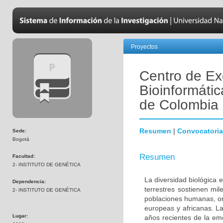
Proyectos
Centro de Ex
Bioinformátic
de Colombia
Resumen
|
Convocatoria
Sede:
Bogotá
Resumen
Facultad:
2- INSTITUTO DE GENÉTICA
La diversidad biológica 
Dependencia:
terrestres sostienen mi
2- INSTITUTO DE GENÉTICA
poblaciones humanas, ori
europeas y africanas. La
Lugar:
años recientes de la em