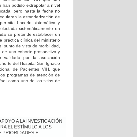
e han podido extrapolar a nivel
cada, pero hasta la fecha no
requieren la estandarización de
 permita hacerlo sistemática y
colectada sistemáticamente en
ada se pretende establecer un
 práctica clínica del ministerio
l punto de vista de morbilidad,
ía de una cohorte prospectiva y
o validado por la asociación
horte del Hospital San Ignacio
cional de Pacientes VIH, que
arios programas de atención de
afael como uno de los sitios de
 APOYO A LA INVESTIGACIÓN
RA EL ESTÍMULO A LOS
 PRIORIDADES E