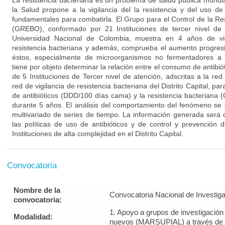
La resistencia bacteriana es un problema de salud pública mundi
la Salud propone a la vigilancia del la resistencia y del uso de
fundamentales para combatirla. El Grupo para el Control de la Re
(GREBO), conformado por 21 Instituciones de tercer nivel de 
Universidad Nacional de Colombia, muestra en 4 años de vigi
resistencia bacteriana y además, comprueba el aumento progres
éstos, especialmente de microorganismos no fermentadores a 
tiene por objeto determinar la relación entre el consumo de antibiót
de 5 Instituciones de Tercer nivel de atención, adscritas a la red 
red de vigilancia de resistencia bacteriana del Distrito Capital, p
de antibióticos (DDD/100 días cama) y la resistencia bacteriana 
durante 5 años. El análisis del comportamiento del fenómeno se
multivariado de series de tiempo. La información generada será de
las políticas de uso de antibióticos y de control y prevención d
Instituciones de alta complejidad en el Distrito Capital.
Convocatoria
Nombre de la
Convocatoria Nacional de Investig
convocatoria:
1. Apoyo a grupos de investigació
Modalidad:
nuevos (MARSUPIAL) a través de 