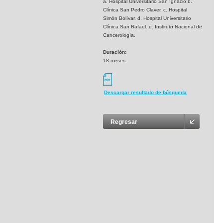
a. Hospital Universitario San Ignacio b.
Clínica San Pedro Claver. c. Hospital
Simón Bolívar. d. Hospital Universitario
Clínica San Rafael. e. Instituto Nacional de
Cancerología.
Duración:
18 meses
Descargar resultado de búsqueda
Regresar