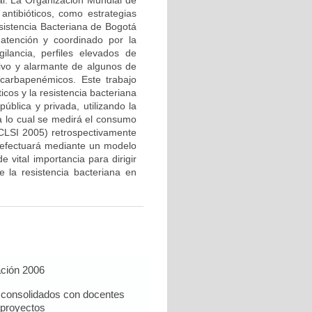
al. La Organización Mundial de
 antibióticos, como estrategias
sistencia Bacteriana de Bogotá
atención y coordinado por la
lancia, perfiles elevados de
ivo y alarmante de algunos de
carbapenémicos. Este trabajo
icos y la resistencia bacteriana
pública y privada, utilizando la
ara lo cual se medirá el consumo
(CLSI 2005) retrospectivamente
 efectuará mediante un modelo
 vital importancia para dirigir
e la resistencia bacteriana en
ación 2006
n consolidados con docentes
proyectos