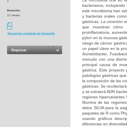
La microbiota oral es
2
bacterianos, incluyendo
este microbioma han sid
Duración:
12 meses
y bacterias orales com
gástricas. La conexión e
que muestran cómo l
proinflamatoria, aumenta
Descargar resultado de búsqueda
pylori en la mucosa gást
riesgo de cáncer gástric
un papel clave en la pro
Regresar
Acinetobacter, Fusobact
menudo con una disminu
principal causa de mue
gástrica. Este proyecto 
patologías gástricas que
la composición de las co
gástricas. Se recolectar
y se extraerá ADN bacter
regiones hipervariantes
Illumina de las regione
datos SILVA para la asig
paquetes de R como Phyl
usando gráficos descri
diferencias en diversida