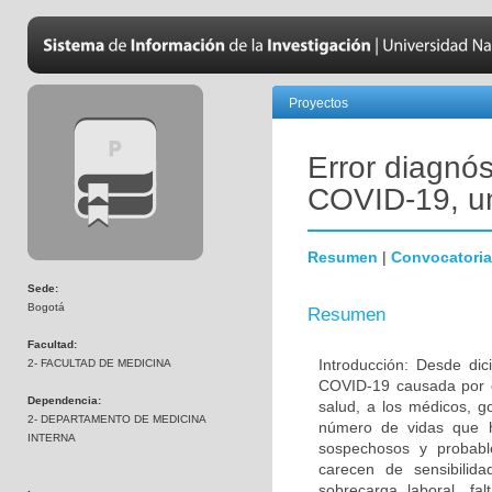
Proyectos
Error diagnós
COVID-19, un
Resumen
|
Convocatoria
Sede:
Bogotá
Resumen
Facultad:
Introducción: Desde di
2- FACULTAD DE MEDICINA
COVID-19 causada por e
Dependencia:
salud, a los médicos, 
2- DEPARTAMENTO DE MEDICINA
número de vidas que ha
INTERNA
sospechosos y probabl
carecen de sensibilida
sobrecarga laboral, fa