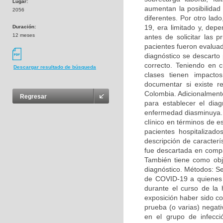
Lugar:
aumentan la posibilidad
2056
diferentes. Por otro lad
19, era limitado y, dep
Duración:
12 meses
antes de solicitar las
pacientes fueron evalua
diagnóstico se descarto
correcto. Teniendo en c
Descargar resultado de búsqueda
clases tienen impacto
documentar si existe r
Colombia. Adicionalment
Regresar
para establecer el diag
enfermedad diasminuya. O
clínico en términos de e
pacientes hospitalizad
descripción de caracterí
fue descartada en comp
También tiene como obje
diagnóstico. Métodos: Se
de COVID-19 a quienes 
durante el curso de la 
exposición haber sido c
prueba (o varias) negat
en el grupo de infecc