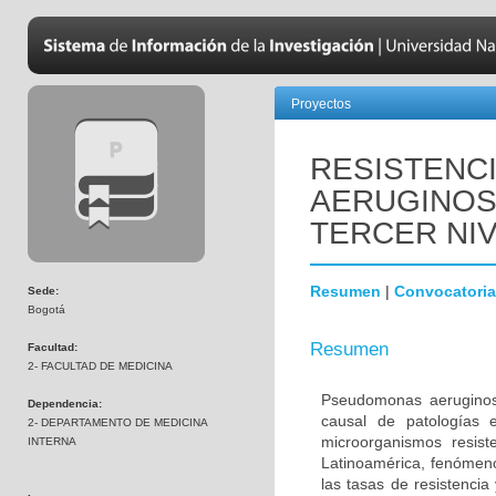
Proyectos
RESISTENC
AERUGINOS
TERCER NI
Resumen
|
Convocatoria
Sede:
Bogotá
Resumen
Facultad:
2- FACULTAD DE MEDICINA
Pseudomonas aeruginos
Dependencia:
causal de patologías 
2- DEPARTAMENTO DE MEDICINA
microorganismos resist
INTERNA
Latinoamérica, fenómen
las tasas de resistencia