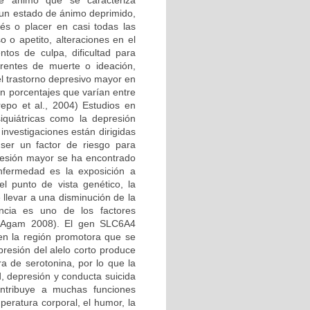
de ánimo que se caracteriza
un estado de ánimo deprimido,
és o placer en casi todas las
 o apetito, alteraciones en el
ntos de culpa, dificultad para
rentes de muerte o ideación,
el trastorno depresivo mayor en
n porcentajes que varían entre
epo et al., 2004) Estudios en
quiátricas como la depresión
nvestigaciones están dirigidas
ser un factor de riesgo para
resión mayor se ha encontrado
nfermedad es la exposición a
l punto de vista genético, la
llevar a una disminución de la
encia es uno de los factores
 y Agam 2008). El gen SLC6A4
n la región promotora que se
presión del alelo corto produce
ra de serotonina, por lo que la
, depresión y conducta suicida
contribuye a muchas funciones
mperatura corporal, el humor, la