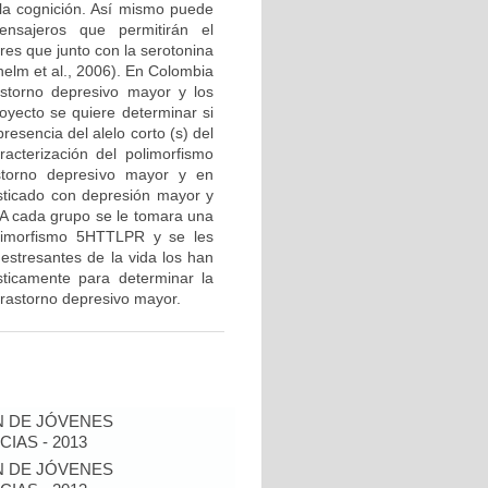
 la cognición. Así mismo puede
nsajeros que permitirán el
res que junto con la serotonina
helm et al., 2006). En Colombia
storno depresivo mayor y los
royecto se quiere determinar si
resencia del alelo corto (s) del
acterización del polimorfismo
torno depresivo mayor y en
sticado con depresión mayor y
. A cada grupo se le tomara una
olimorfismo 5HTTLPR y se les
estresantes de la vida los han
sticamente para determinar la
l trastorno depresivo mayor.
N DE JÓVENES
IAS - 2013
N DE JÓVENES