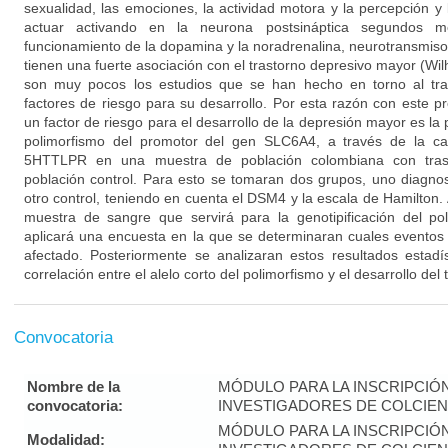
sexualidad, las emociones, la actividad motora y la percepción y
actuar activando en la neurona postsináptica segundos me
funcionamiento de la dopamina y la noradrenalina, neurotransmiso
tienen una fuerte asociación con el trastorno depresivo mayor (Wil
son muy pocos los estudios que se han hecho en torno al tra
factores de riesgo para su desarrollo. Por esta razón con este p
un factor de riesgo para el desarrollo de la depresión mayor es la p
polimorfismo del promotor del gen SLC6A4, a través de la car
5HTTLPR en una muestra de población colombiana con tras
población control. Para esto se tomaran dos grupos, uno diagno
otro control, teniendo en cuenta el DSM4 y la escala de Hamilton
muestra de sangre que servirá para la genotipificación del p
aplicará una encuesta en la que se determinaran cuales eventos 
afectado. Posteriormente se analizaran estos resultados estadí
correlación entre el alelo corto del polimorfismo y el desarrollo de
Convocatoria
Nombre de la
MÓDULO PARA LA INSCRIPCIÓ
convocatoria:
INVESTIGADORES DE COLCIENC
MÓDULO PARA LA INSCRIPCIÓ
Modalidad: