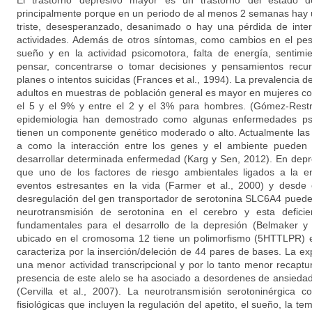
El trastorno depresivo mayor es un trastorno del estado 
principalmente porque en un periodo de al menos 2 semanas hay 
triste, desesperanzado, desanimado o hay una pérdida de inter
actividades. Además de otros síntomas, como cambios en el peso
sueño y en la actividad psicomotora, falta de energía, sentimie
pensar, concentrarse o tomar decisiones y pensamientos recur
planes o intentos suicidas (Frances et al., 1994). La prevalencia d
adultos en muestras de población general es mayor en mujeres co
el 5 y el 9% y entre el 2 y el 3% para hombres. (Gómez-Restr
epidemiologia han demostrado como algunas enfermedades psi
tienen un componente genético moderado o alto. Actualmente las i
a como la interacción entre los genes y el ambiente pueden 
desarrollar determinada enfermedad (Karg y Sen, 2012). En dep
que uno de los factores de riesgo ambientales ligados a la e
eventos estresantes en la vida (Farmer et al., 2000) y desde e
desregulación del gen transportador de serotonina SLC6A4 puede 
neurotransmisión de serotonina en el cerebro y esta defici
fundamentales para el desarrollo de la depresión (Belmaker
ubicado en el cromosoma 12 tiene un polimorfismo (5HTTLPR) e
caracteriza por la inserción/deleción de 44 pares de bases. La ex
una menor actividad transcripcional y por lo tanto menor recaptu
presencia de este alelo se ha asociado a desordenes de ansiedad
(Cervilla et al., 2007). La neurotransmisión serotoninérgica 
fisiológicas que incluyen la regulación del apetito, el sueño, la te