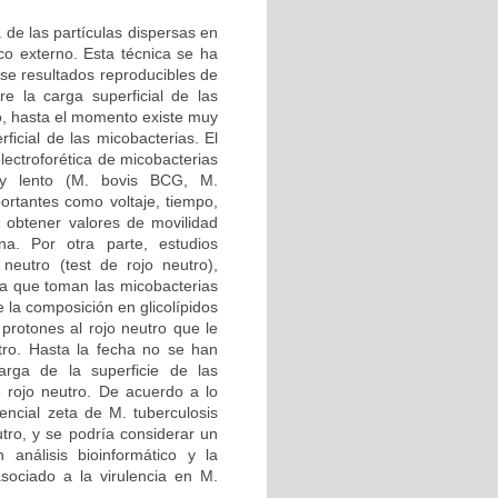
 de las partículas dispersas en
o externo. Esta técnica se ha
se resultados reproducibles de
re la carga superficial de las
go, hasta el momento existe muy
ficial de las micobacterias. El
electroforética de micobacterias
 y lento (M. bovis BCG, M.
rtantes como voltaje, tiempo,
sí obtener valores de movilidad
ana. Por otra parte, estudios
 neutro (test de rojo neutro),
oja que toman las micobacterias
 la composición en glicolípidos
 protones al rojo neutro que le
utro. Hasta la fecha no se han
arga de la superficie de las
e rojo neutro. De acuerdo a lo
tencial zeta de M. tuberculosis
utro, y se podría considerar un
análisis bioinformático y la
asociado a la virulencia en M.