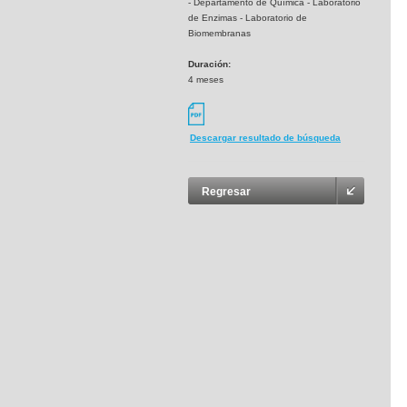
- Departamento de Química - Laboratorio
de Enzimas - Laboratorio de
Biomembranas
Duración:
4 meses
Descargar resultado de búsqueda
Regresar