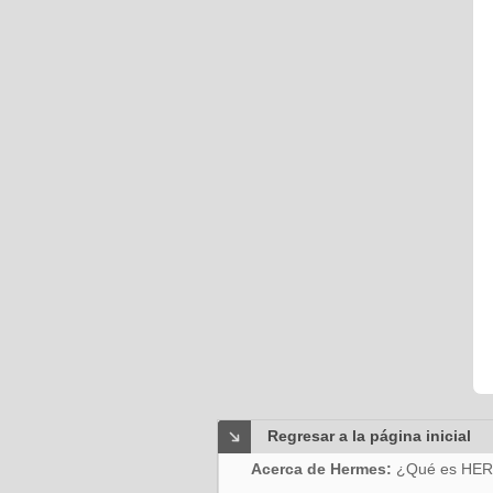
Regresar a la página inicial
Acerca de Hermes:
¿Qué es HE