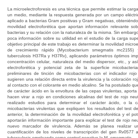
La microelectroforesis es una técnica que permite estimar la carga
un medio, mediante la respuesta generada por un campo eléctric
aplicado a bacterias Gram positivas y Gram negativas, obteniéndo
movilidad electroforética que aportan información relevante sob
bacterias y su relación con la naturaleza de la misma. Sin embar
poca información sobre su utilidad en el estudio de la carga super
objetivo principal de este trabajo es determinar la movilidad micro
de crecimiento rápido (Mycobacterium smegmatis mc2155)
tuberculosis H37Ra y H37Rv), aplicando parámetros óptimos impo
concentración celular, naturaleza del medio dispersor, etc., y a
electroforética y potencial zeta de la superficie micobacteri
preliminares de tinción de micobacterias con el indicador rojo
sugieren una relación directa entre la virulencia y la coloración r
al contacto con el colorante en medio alcalino. Se ha postulado que
de carácter ácido en la envoltura de las cepas virulentas, aporta
hacen virar a rojo en condiciones alcalinas del test de rojo ne
realizado estudios para determinar el carácter ácido, o la c
micobacterias virulentas que expliquen los resultados del test d
anterior, la determinación de la movilidad electroforética y el po
aportarán información importante para explicar el test de rojo ne
nuevo marcador de virulencia. Además se planea realizar un 
cuantificación de los niveles de transcripción del gen Rv0577 
tuberculosis empleando como control negativo la M. smegmatis.