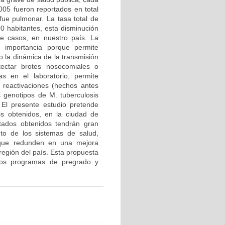
05 fueron reportados en total
ue pulmonar. La tasa total de
0 habitantes, esta disminución
de casos, en nuestro país. La
n importancia porque permite
o la dinámica de la transmisión
ectar brotes nosocomiales o
as en el laboratorio, permite
y reactivaciones (hechos antes
 genotipos de M. tuberculosis
 El presente estudio pretende
sis obtenidos, en la ciudad de
ltados obtenidos tendrán gran
nto de los sistemas de salud,
s que redunden en una mejora
región del país. Esta propuesta
e los programas de pregrado y