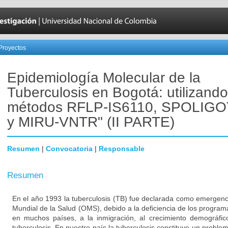
Proyectos
Epidemiología Molecular de la
Tuberculosis en Bogotá: utilizando
métodos RFLP-IS6110, SPOLIG
y MIRU-VNTR" (II PARTE)
Resumen
|
Convocatoria
|
Responsable
Resumen
En el año 1993 la tuberculosis (TB) fue declarada como emergenc
Mundial de la Salud (OMS), debido a la deficiencia de los progra
en muchos países, a la inmigración, al crecimiento demográfic
tuberculosis. En nuestro país la tuberculosis constituye un proble