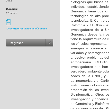
2062
biológicas que busca car
individuo, estableciend
Duración:
Genómica tiene dos ci
12 meses
tecnologías de alta pro
tecnologías. El Centro d
Colombia - CEGBio - es 
Descargar resultado de búsqueda
investigadores de la U
Genómica desde la inves
tiene la arquitectura de
Regresar
los vínculos representan
sinergias y favorece e
variados y heterogéneos
a resolver problemas del
agropecuaria. CEGBio 
investigadores que ha
verdadero ambiente cola
sedes de la UNAL, y 53
Latinoamérica y el Cari
instituciones colombiana
proporción de los inve
Bioinformática. Otros 
investigación y docencia
de Genómica y Bioinform
de secuenciación de DNA