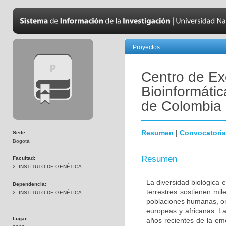
Proyectos
Centro de Ex
Bioinformátic
de Colombia
Resumen
|
Convocatoria
Sede:
Bogotá
Resumen
Facultad:
2- INSTITUTO DE GENÉTICA
La diversidad biológica 
Dependencia:
terrestres sostienen mi
2- INSTITUTO DE GENÉTICA
poblaciones humanas, ori
europeas y africanas. La
Lugar:
años recientes de la em