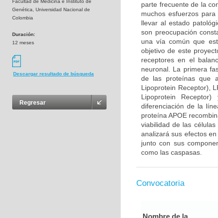
Facultad de Medicina e Instituto de
parte frecuente de la co
Genética, Universidad Nacional de
muchos esfuerzos para 
Colombia
llevar al estado patológ
son preocupación consta
Duración:
una vía común que esta
12 meses
objetivo de este proyec
receptores en el balan
neuronal. La primera fa
Descargar resultado de búsqueda
de las proteínas que 
Lipoprotein Receptor), 
Lipoprotein Receptor
Regresar
diferenciación de la lín
proteína APOE recombina
viabilidad de las célula
analizará sus efectos en
junto con sus component
como las caspasas.
Convocatoria
Nombre de la