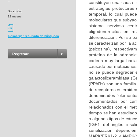
---
constituyen una causa i
estrategias protectoras
Duración:
temporal, lo cual pued
12 meses
moleculares que subyace
sistema nervioso cen
oligodendrocitos en re
Descargar resultado de búsqueda
diferenciación. Por su p
se caracterizan por la a
(psicosina), respectiv
Regresar
proteína de la adrenole
cadena muy larga hacia 
causado por mutaciones 
no se puede degradar en
galactosilceramidasa (Ga
(PPARs) son una familia 
de receptores esteroideo
denominados "elementos
documentados por cump
relacionados con el met
tiempo se han estudiado 
a algunos tipos de cáncer
(IGF1 del inglés insul
señalización dependie
MAPK/ERK1-2 y AMPK/mT