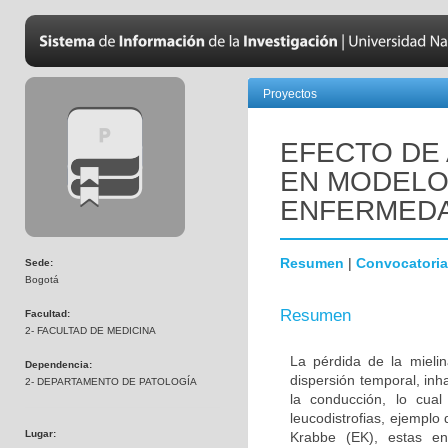
Proyectos
EFECTO DE 
EN MODELOS
ENFERMEDA
Resumen
|
Convocatoria
Sede:
Bogotá
Resumen
Facultad:
2- FACULTAD DE MEDICINA
La pérdida de la mielin
Dependencia:
dispersión temporal, inh
2- DEPARTAMENTO DE PATOLOGÍA
la conducción, lo cua
leucodistrofias, ejemplo
Lugar:
Krabbe (EK), estas en