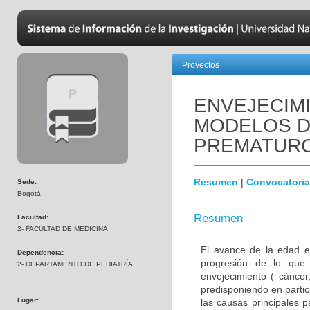
Proyectos
ENVEJECIM
MODELOS D
PREMATUR
Resumen
|
Convocatoria
Sede:
Bogotá
Resumen
Facultad:
2- FACULTAD DE MEDICINA
El avance de la edad e
Dependencia:
progresión de lo que
2- DEPARTAMENTO DE PEDIATRÍA
envejecimiento ( càncer,
predisponiendo en parti
Lugar:
las causas principales 