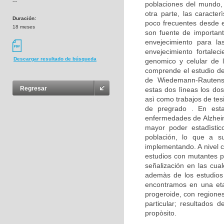
---
poblaciones del mundo,
otra parte, las caracte
Duración:
poco frecuentes desde e
18 meses
son fuente de important
envejecimiento para la
envejecimiento fortalec
Descargar resultado de búsqueda
genomico y celular de 
comprende el estudio d
de Wiedemann-Rautenst
Regresar
estas dos lìneas los dos
asì como trabajos de tes
de pregrado . En est
enfermedades de Alzheim
mayor poder estadìstico
población, lo que a su
implementando. A nivel c
estudios con mutantes p
señalización en las cua
ademàs de los estudios 
encontramos en una eta
progeroide, con regione
particular; resultados
propòsito.