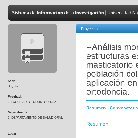
Proyectos
--Análisis m
estructuras e
masticatorio
población c
aplicación en
Sede:
Bogotá
ortodoncia.
Facultad:
2- FACULTAD DE ODONTOLOGÍA
Resumen
|
Convocatoria
Dependencia:
2- DEPARTAMENTO DE SALUD ORAL
Resumen
Lugar: