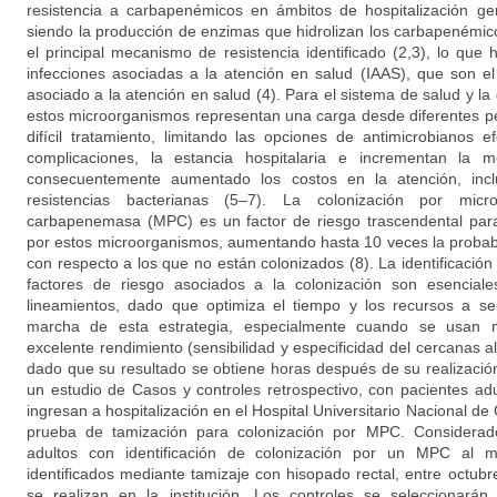
resistencia a carbapenémicos en ámbitos de hospitalización g
siendo la producción de enzimas que hidrolizan los carbapenémi
el principal mecanismo de resistencia identificado (2,3), lo que
infecciones asociadas a la atención en salud (IAAS), que son el 
asociado a la atención en salud (4). Para el sistema de salud y la
estos microorganismos representan una carga desde diferentes p
difícil tratamiento, limitando las opciones de antimicrobianos 
complicaciones, la estancia hospitalaria e incrementan la 
consecuentemente aumentado los costos en la atención, inc
resistencias bacterianas (5–7). La colonización por micr
carbapenemasa (MPC) es un factor de riesgo trascendental para 
por estos microorganismos, aumentando hasta 10 veces la probabil
con respecto a los que no están colonizados (8). La identificación
factores de riesgo asociados a la colonización son esencial
lineamientos, dado que optimiza el tiempo y los recursos a s
marcha de esta estrategia, especialmente cuando se usan 
excelente rendimiento (sensibilidad y especificidad del cercanas 
dado que su resultado se obtiene horas después de su realiza
un estudio de Casos y controles retrospectivo, con pacientes a
ingresan a hospitalización en el Hospital Universitario Nacional de
prueba de tamización para colonización por MPC. Considerad
adultos con identificación de colonización por un MPC al
identificados mediante tamizaje con hisopado rectal, entre octub
se realizan en la institución. Los controles se seleccionará