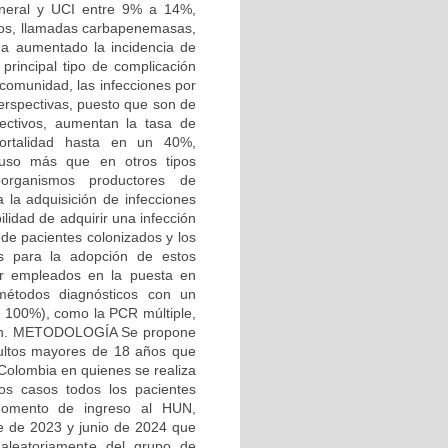
eneral y UCI entre 9% a 14%,
cos, llamadas carbapenemasas,
 ha aumentado la incidencia de
principal tipo de complicación
 comunidad, las infecciones por
erspectivas, puesto que son de
efectivos, aumentan la tasa de
mortalidad hasta en un 40%,
luso más que en otros tipos
oorganismos productores de
la adquisición de infecciones
idad de adquirir una infección
 de pacientes colonizados y los
es para la adopción de estos
er empleados en la puesta en
métodos diagnósticos con un
al 100%), como la PCR múltiple,
ción. METODOLOGÍA Se propone
dultos mayores de 18 años que
 Colombia en quienes se realiza
os casos todos los pacientes
 momento de ingreso al HUN,
re de 2023 y junio de 2024 que
n aleatoriamente del grupo de