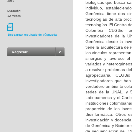
2062
biológicas que busca car
individuo, estableciend
Duración:
Genómica tiene dos ci
12 meses
tecnologías de alta pro
tecnologías. El Centro d
Colombia - CEGBio - es 
Descargar resultado de búsqueda
investigadores de la U
Genómica desde la inves
tiene la arquitectura de
Regresar
los vínculos representan
sinergias y favorece e
variados y heterogéneos
a resolver problemas del
agropecuaria. CEGBio 
investigadores que ha
verdadero ambiente cola
sedes de la UNAL, y 53
Latinoamérica y el Cari
instituciones colombiana
proporción de los inve
Bioinformática. Otros 
investigación y docencia
de Genómica y Bioinform
de secuenciación de DNA