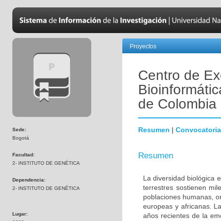
Proyectos
Centro de Ex
Bioinformátic
de Colombia
Resumen
|
Convocatoria
Sede:
Bogotá
Resumen
Facultad:
2- INSTITUTO DE GENÉTICA
La diversidad biológica 
Dependencia:
terrestres sostienen mi
2- INSTITUTO DE GENÉTICA
poblaciones humanas, ori
europeas y africanas. La
Lugar:
años recientes de la em