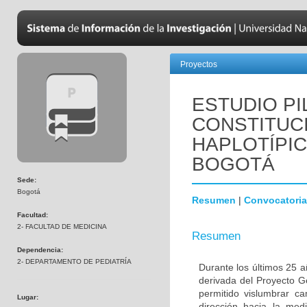
Proyectos
ESTUDIO PI
CONSTITUC
HAPLOTÍPIC
BOGOTÁ
Sede:
Bogotá
Resumen
|
Convocatoria
Facultad:
2- FACULTAD DE MEDICINA
Resumen
Dependencia:
2- DEPARTAMENTO DE PEDIATRÍA
Durante los últimos 25 a
derivada del Proyecto 
permitido vislumbrar c
Lugar:
dirección hacia la med